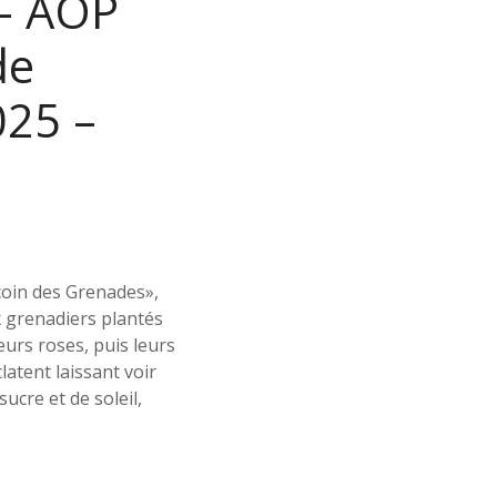
– AOP
de
025 –
coin des Grenades»,
x grenadiers plantés
eurs roses, puis leurs
clatent laissant voir
ucre et de soleil,