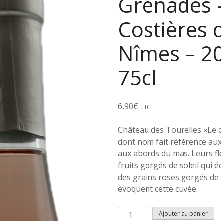
Grenades 
Costières 
Nîmes – 2
75cl
6,90
€
TTC
Château des Tourelles «Le 
dont nom fait référence au
aux abords du mas. Leurs fl
fruits gorgés de soleil qui é
des grains roses gorgés de s
évoquent cette cuvée.
q
Ajouter au panier