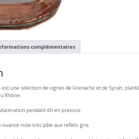
s
d
e
N
î
m
nformations complémentaires
e
s
-
n
2
0
est une sélection de vignes de Grenache et de Syrah, planté
2
 du Rhône.
5
-
Macération pendant 6h en pressoir.
7
5
 nuance rose très pâle aux reflets gris.
c
l