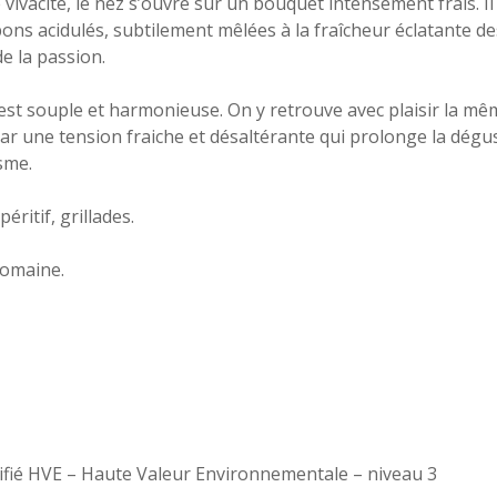
e vivacité, le nez s’ouvre sur un bouquet intensément frais. I
s acidulés, subtilement mêlées à la fraîcheur éclatante d
de la passion.
est souple et harmonieuse. On y retrouve avec plaisir la mê
ar une tension fraiche et désaltérante qui prolonge la dégu
sme.
éritif, grillades.
Domaine.
ifié HVE – Haute Valeur Environnementale – niveau 3