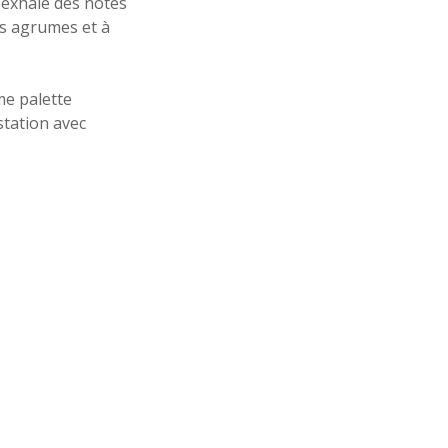
l exhale des notes
es agrumes et à
me palette
station avec