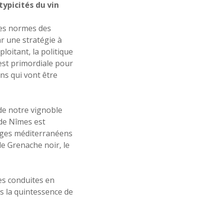
typicités du vin
 les normes des
ar une stratégie à
ploitant, la politique
st primordiale pour
ins qui vont être
e notre vignoble
 de Nîmes est
ages méditerranéens
 le Grenache noir, le
es conduites en
ns la quintessence de