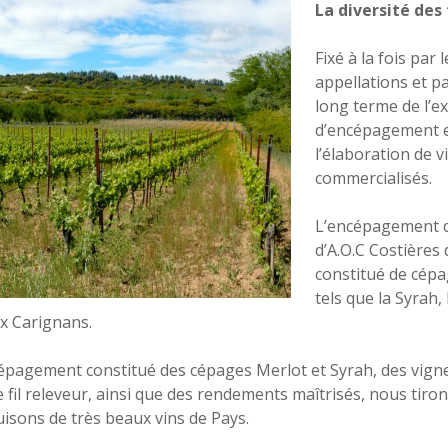
La diversité des 
Fixé à la fois par
appellations et p
long terme de l’ex
d’encépagement e
l’élaboration de v
commercialisés.
L’encépagement d
d’A.O.C Costières
constitué de cép
tels que la Syrah,
x Carignans.
épagement constitué des cépages Merlot et Syrah, des vign
 fil releveur, ainsi que des rendements maîtrisés, nous tiro
uisons de très beaux vins de Pays.