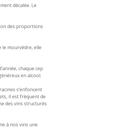
ement décalée. Le
elon des proportions
 le mourvèdre, elle
d’année, chaque cep
généreux en alcool.
 racines s’enfoncent
ts, il est fréquent de
e des vins structurés
ne à nos vins une