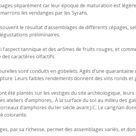
épages séparément car leur époque de maturation est légèr
marrons les vendanges par les Syrahs.
 souvent le résultat d’assemblages de différents cépages, s
égustations préliminaires.
i l’aspect tannique et des arômes de fruits rouges, et comme
é des caractères olfactifs.
urelles sont conduits en gobelets. Agés d’une quarantaine 
lpture. Leurs faibles rendements donnent des vins ronds et 
nt été plantés sur les vestiges du site archéologique, leurs
s ateliers d’amphores,. À la surface du sol au milieu des gale
rceaux d’amphores du Ier siècle avant J.C. Le carignan donn
té colorante.
ges, par sa richesse, permet des assemblages variés, et don